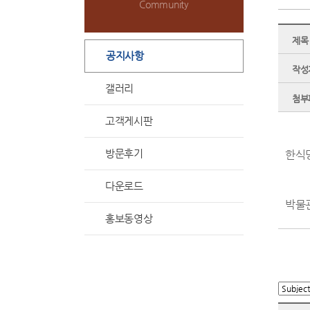
Community
제목
공지사항
작성
갤러리
첨부
고객게시판
방문후기
한식당
다운로드
박물관
홍보동영상