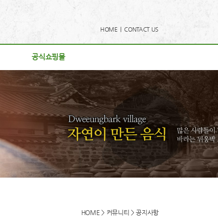
HOME |
CONTACT US
공식쇼핑몰
공식쇼핑몰
사항
리
게시판
후기
로드
동영상
HOME > 커뮤니티 > 공지사항