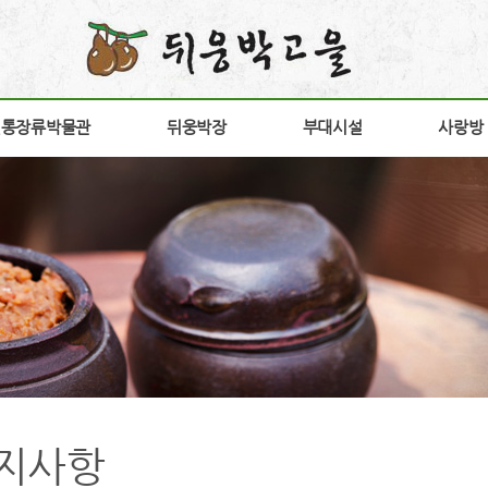
전통장류박물관
전통장류박물관
뒤웅박장
뒤웅박장
부대시설
부대시설
사랑방
사랑방
소개
뒤웅박 장
장향원
공지
안내
상품소개
가비향
갤러
험안내
연구개발
전시판매장
고객
구
구절초고추장
방문
다운
간
홍보
지사항