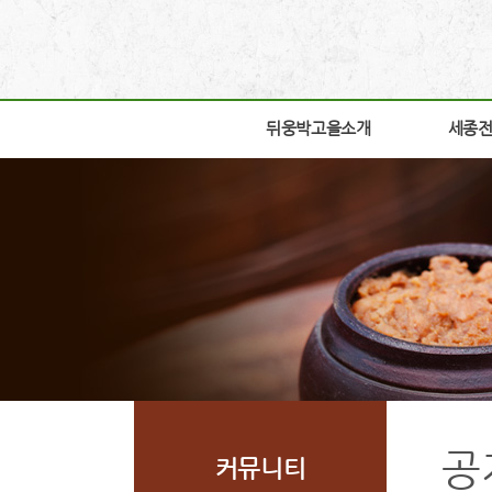
뒤웅박고을소개
뒤웅박고을소개
세종
세종
인사말
박물관
세운뜻
박물관
혼
교육체
뒤웅박웹툰
학술연
찾아오시는길
자료실
조감도
열린공
공
커뮤니티