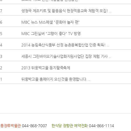
7
생청국 제조키트 및 활용음식 현장적용교육 체험객 모집! ..
6
MBC 뉴스 M스페셜 "문화야 놀자 편"
5
MBC 그린실버 "고향이 좋다" TV 방영
4
2014 농림축산식품부 선정 농촌융복합산업 인증 획득! ..
3
세종시 그린바이오기술사업화지원사업단 집장 체험 기사 ..
2
2013 뒤웅박고을 동지팥죽축제
1
뒤웅박고을 홈페이지 오신것을 환영합니다. ..
전통장류박물관
044-868-7007
한식당 장향관 예약전화
044-866-1114