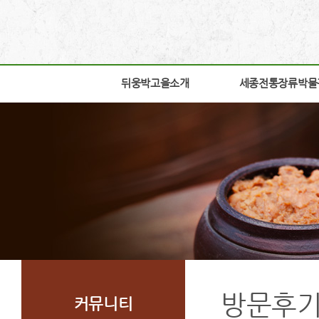
뒤웅박고을소개
뒤웅박고을소개
세종전통장류박물
세종전통장류박물
인사말
박물관소개
세운뜻
박물관안내
혼
교육체험안내
뒤웅박웹툰
학술연구
찾아오시는길
자료실
조감도
열린공간
방문후
커뮤니티