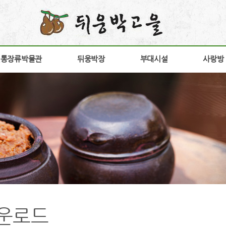
전통장류박물관
전통장류박물관
뒤웅박장
뒤웅박장
부대시설
부대시설
사랑방
사랑방
소개
뒤웅박 장
장향원
공지
안내
상품소개
가비향
갤러
험안내
연구개발
전시판매장
고객
구
구절초고추장
방문
다운
간
홍보
운로드