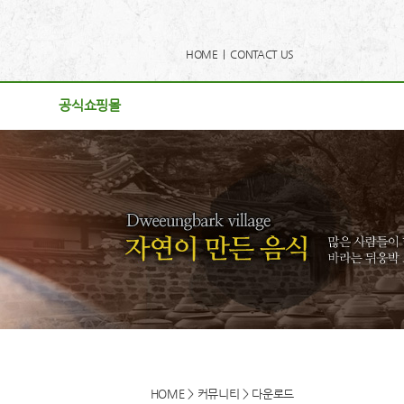
HOME |
CONTACT US
공식쇼핑몰
공식쇼핑몰
사항
리
게시판
후기
로드
동영상
HOME > 커뮤니티 > 다운로드