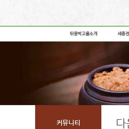
뒤웅박고을소개
뒤웅박고을소개
세종
세종
인사말
박물관
세운뜻
박물관
혼
교육체
뒤웅박웹툰
학술연
찾아오시는길
자료실
조감도
열린공
다
커뮤니티