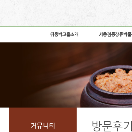
뒤웅박고을소개
뒤웅박고을소개
세종전통장류박물
세종전통장류박물
인사말
박물관소개
세운뜻
박물관안내
혼
교육체험안내
뒤웅박웹툰
학술연구
찾아오시는길
자료실
조감도
열린공간
방문후
커뮤니티