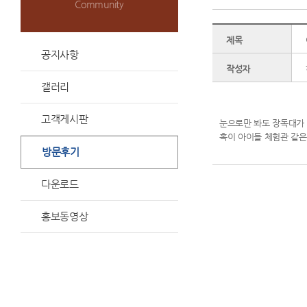
Community
제목
공지사항
작성자
갤러리
고객게시판
눈으로만 봐도 장독대가
혹이 아이들 체험관 같
방문후기
다운로드
홍보동영상