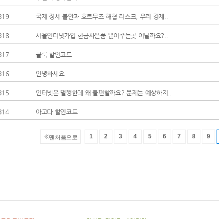
319
국제 정세 불안과 호르무즈 해협 리스크, 우리 경제..
318
서울인터넷가입 현금사은품 많이주는곳 어딜까요?..
317
클룩 할인코드
316
안녕하세요
315
인터넷은 멀쩡한데 왜 불편할까요? 문제는 예상하지..
314
아고다 할인코드
1
2
3
4
5
6
7
8
9
맨처음으로