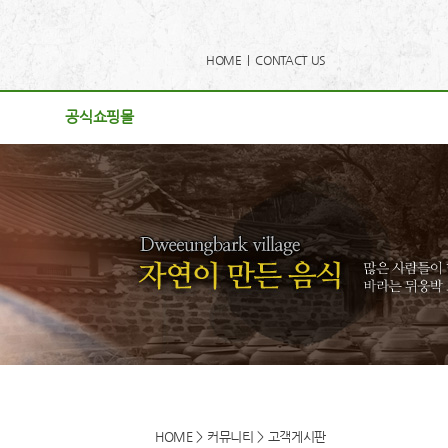
HOME |
CONTACT US
공식쇼핑몰
공식쇼핑몰
사항
리
게시판
후기
로드
동영상
HOME > 커뮤니티 > 고객게시판