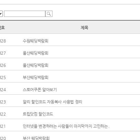
번호
제목
328
수원웨딩박람회
327
울산웨딩박람회
326
울산웨딩박람회
325
부산웨딩박람회
324
스토어쿠폰 알아보기
323
알리 할인코드 자동복사 사용법 정리
322
트립닷컴 할인코드
321
인터넷을 변경하려는 사람들이 마지막까지 고민하는..
320
부산 웨딩박람회