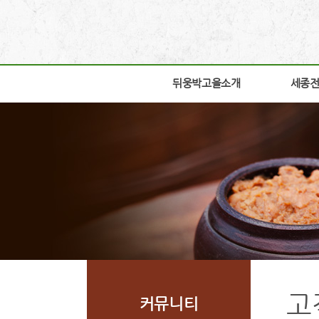
뒤웅박고을소개
뒤웅박고을소개
세종
세종
인사말
박물관
세운뜻
박물관
혼
교육체
뒤웅박웹툰
학술연
찾아오시는길
자료실
조감도
열린공
고
커뮤니티