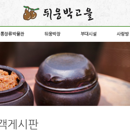
전통장류박물관
전통장류박물관
뒤웅박장
뒤웅박장
부대시설
부대시설
사랑방
사랑방
소개
뒤웅박 장
장향원
공지
안내
상품소개
가비향
갤러
험안내
연구개발
전시판매장
고객
구
구절초고추장
방문
다운
간
홍보
객게시판