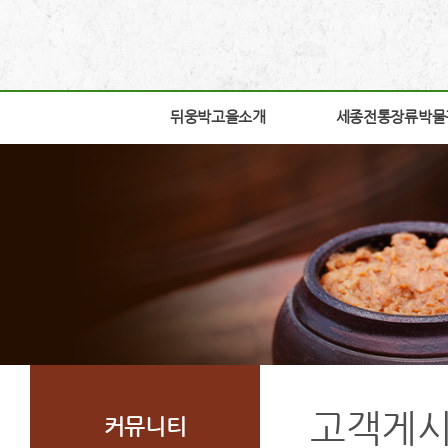
뒤웅박고을소개
뒤웅박고을소개
세종전통장류박물
세종전통장류박물
인사말
박물관소개
세운뜻
박물관안내
혼
교육체험안내
뒤웅박웹툰
학술연구
찾아오시는길
자료실
조감도
열린공간
고객게
커뮤니티