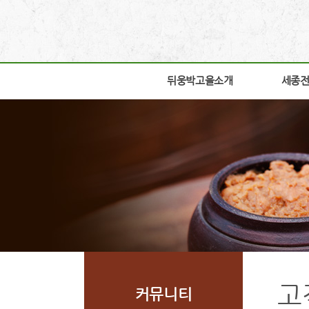
뒤웅박고을소개
뒤웅박고을소개
세종
세종
인사말
박물관
세운뜻
박물관
혼
교육체
뒤웅박웹툰
학술연
찾아오시는길
자료실
조감도
열린공
고
커뮤니티