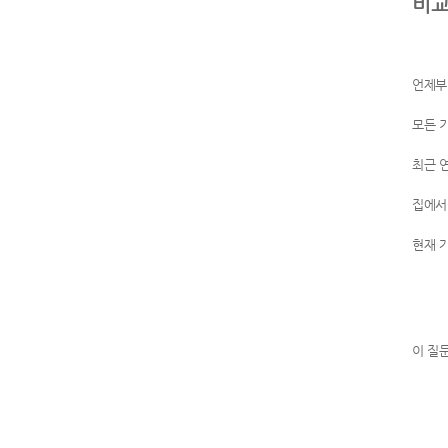
비교
언제부
모든 
최근 
집에서
현재 
이 질