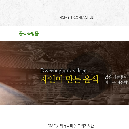
HOME |
CONTACT US
공식쇼핑몰
공식쇼핑몰
사항
리
게시판
후기
로드
동영상
HOME > 커뮤니티 > 고객게시판