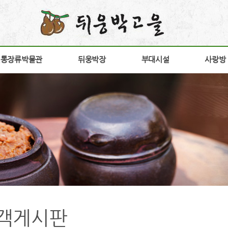
전통장류박물관
전통장류박물관
뒤웅박장
뒤웅박장
부대시설
부대시설
사랑방
사랑방
소개
뒤웅박 장
장향원
공지
안내
상품소개
가비향
갤러
험안내
연구개발
전시판매장
고객
구
구절초고추장
방문
다운
간
홍보
객게시판