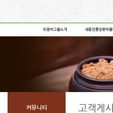
뒤웅박고을소개
뒤웅박고을소개
세종전통장류박물
세종전통장류박물
인사말
박물관소개
세운뜻
박물관안내
혼
교육체험안내
뒤웅박웹툰
학술연구
찾아오시는길
자료실
조감도
열린공간
고객게
커뮤니티