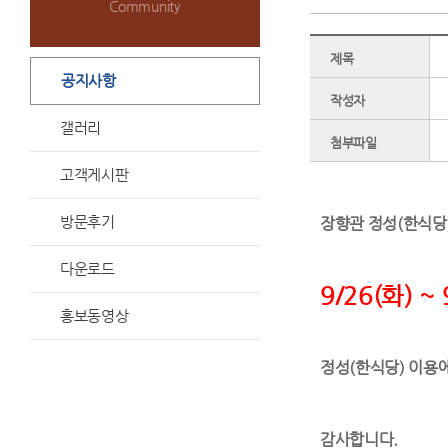
Community
제목
공지사항
작성자
갤러리
첨부파일
고객게시판
방문후기
장향관 정성(한식당
다운로드
9/26(화) ~
홍보동영상
정성(한식당) 이용
감사합니다.