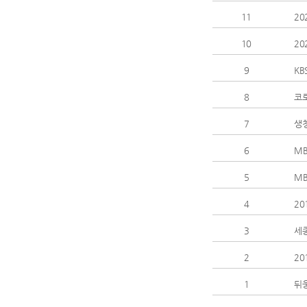
11
20
10
20
9
KB
8
코
7
생청
6
MB
5
MB
4
20
3
세
2
2
1
뒤웅