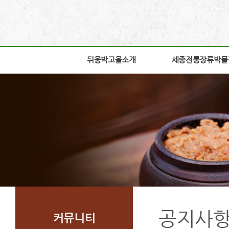
뒤웅박고을소개
뒤웅박고을소개
세종전통장류박물
세종전통장류박물
인사말
박물관소개
세운뜻
박물관안내
혼
교육체험안내
뒤웅박웹툰
학술연구
찾아오시는길
자료실
조감도
열린공간
공지사
커뮤니티