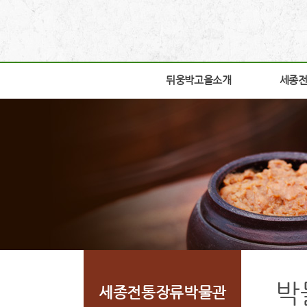
뒤웅박고을소개
뒤웅박고을소개
세종
세종
인사말
박물관
세운뜻
박물관
혼
교육체
뒤웅박웹툰
학술연
찾아오시는길
자료실
조감도
열린공
박
세종전통장류박물관