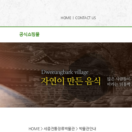
HOME |
CONTACT US
공식쇼핑몰
공식쇼핑몰
사항
리
게시판
후기
로드
동영상
HOME > 세종전통장류박물관 > 박물관안내