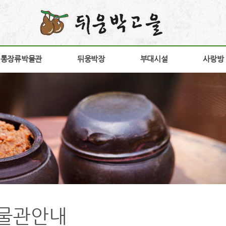
전통장류박물관
전통장류박물관
뒤웅박장
뒤웅박장
부대시설
부대시설
사랑방
사랑방
소개
뒤웅박 장
장향원
공지
안내
상품소개
가비향
갤러
험안내
연구개발
전시판매장
고객
구
구절초고추장
방문
다운
간
홍보
물관안내