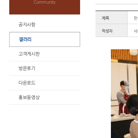
Community
제목
한
공지사항
작성자
세
갤러리
고객게시판
방문후기
다운로드
홍보동영상