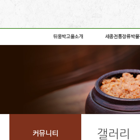
뒤웅박고을소개
뒤웅박고을소개
세종전통장류박물
세종전통장류박물
인사말
박물관소개
세운뜻
박물관안내
혼
교육체험안내
뒤웅박웹툰
학술연구
찾아오시는길
자료실
조감도
열린공간
갤러리
커뮤니티