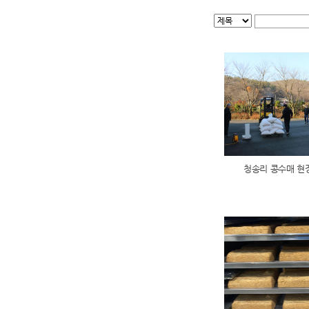
청송리 콩수매 현장