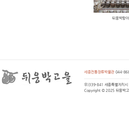
뒤웅박항아
세종전통장류박물관
044-86
우)339-841 세종특별자치시 전동면
Copyright © 2025 뒤웅박고을 