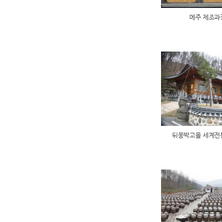
메주 제조과정
뒤웅박고을 세계전통