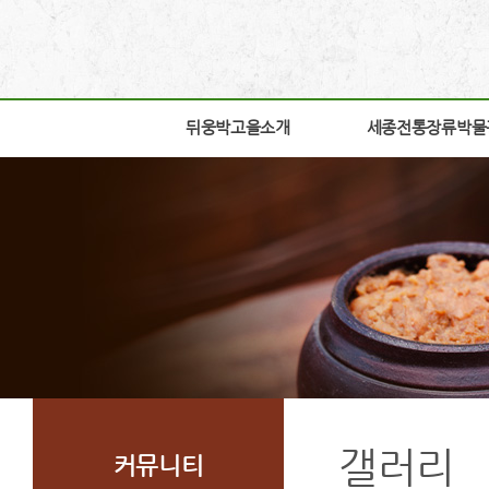
뒤웅박고을소개
뒤웅박고을소개
세종전통장류박물
세종전통장류박물
인사말
박물관소개
세운뜻
박물관안내
혼
교육체험안내
뒤웅박웹툰
학술연구
찾아오시는길
자료실
조감도
열린공간
갤러리
커뮤니티