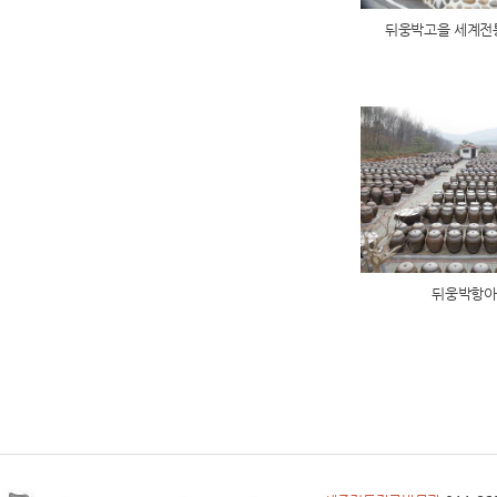
뒤웅박고을 세계전통
뒤웅박항아