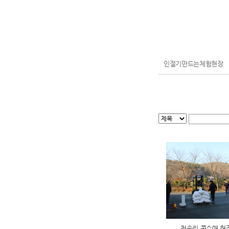
인절기만드는체험현장
청송리 콩수매 현장