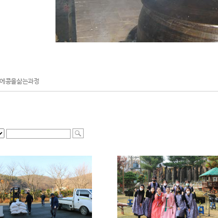
에콩을삶는과정