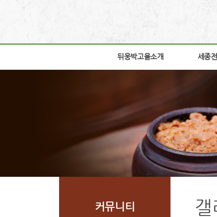
뒤웅박고을소개
뒤웅박고을소개
세종
세종
인사말
박물관
세운뜻
박물관
혼
교육체
뒤웅박웹툰
학술연
찾아오시는길
자료실
조감도
열린공
갤
커뮤니티