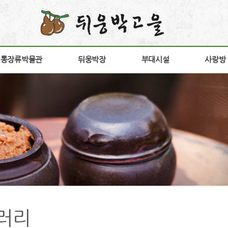
전통장류박물관
전통장류박물관
뒤웅박장
뒤웅박장
부대시설
부대시설
사랑방
사랑방
소개
뒤웅박 장
장향원
공지
안내
상품소개
가비향
갤러
험안내
연구개발
전시판매장
고객
구
구절초고추장
방문
다운
간
홍보
러리