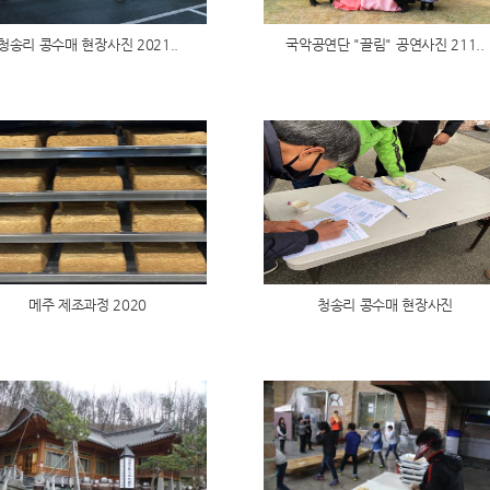
청송리 콩수매 현장사진 2021..
국악공연단 "끌림" 공연사진 211..
메주 제조과정 2020
청송리 콩수매 현장사진