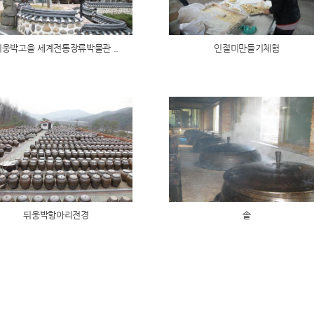
뒤웅박고을 세계전통장류박물관 ..
인절미만들기체험
뒤웅박항아리전경
솥