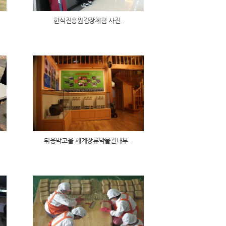
한식진흥원김장체험 사진..
뒤웅박고을 세계장류박물관내부 ..