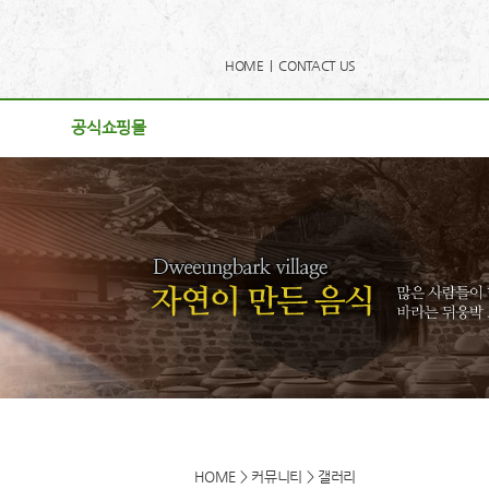
HOME |
CONTACT US
공식쇼핑몰
공식쇼핑몰
사항
리
게시판
후기
로드
동영상
HOME > 커뮤니티 > 갤러리